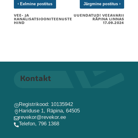
‹
›
Eelmine postitus
Järgmine postitus
VEE- JA
UUENDATUD! VEEAVARII
KANALISATSIOONITEENUSTE
RÄPINA LINNAS
HIND
17.09.2024
Kontakt
Registrikood: 10135942
A
Hariduse 1, Räpina, 64505

revekor@revekor.ee

Telefon, 796 1368
